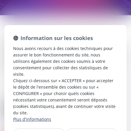
Chez ÉTUDE CARPANETTI, nous comprenons que les
Information sur les cookies
impayés peuvent constituer un frein significatif à la
croissance de votre entreprise. Nos services de
Nous avons recours à des cookies techniques pour
recouvrement des créances sont conçus pour vous aider à
assurer le bon fonctionnement du site, nous
récupérer vos fonds de manière efficace et respectueuse,
utilisons également des cookies soumis à votre
tout en préservant vos relations commerciales.
consentement pour collecter des statistiques de
visite.
Cliquez ci-dessous sur « ACCEPTER » pour accepter
le dépôt de l'ensemble des cookies ou sur «
CONFIGURER » pour choisir quels cookies
nécessitant votre consentement seront déposés
(cookies statistiques), avant de continuer votre visite
du site.
Plus d'informations