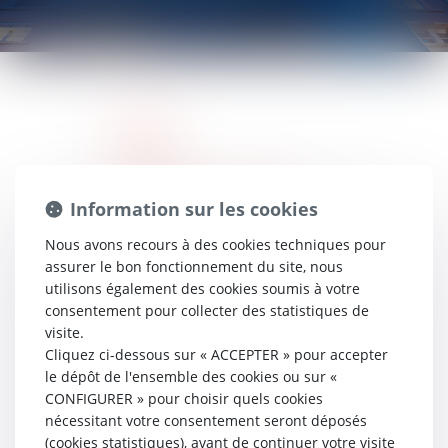
Accueil
Étude
Équipe
Commissaires de justice
Information sur les cookies
Recouvrement des impayés
Exécution des jugements
Nous avons recours à des cookies techniques pour
assurer le bon fonctionnement du site, nous
Mesures d'exécution
utilisons également des cookies soumis à votre
Constats
consentement pour collecter des statistiques de
Tarifs
visite.
Administration des biens
Cliquez ci-dessous sur « ACCEPTER » pour accepter
Particuliers
le dépôt de l'ensemble des cookies ou sur «
CONFIGURER » pour choisir quels cookies
Collectivités territoriales
nécessitant votre consentement seront déposés
Tarifs
(cookies statistiques), avant de continuer votre visite